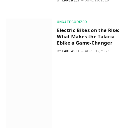
BY
LAKEWELT
JUNE 20, 2026
UNCATEGORIZED
Electric Bikes on the Rise:
What Makes the Talaria
Ebike a Game-Changer
BY
LAKEWELT
APRIL 19, 2026